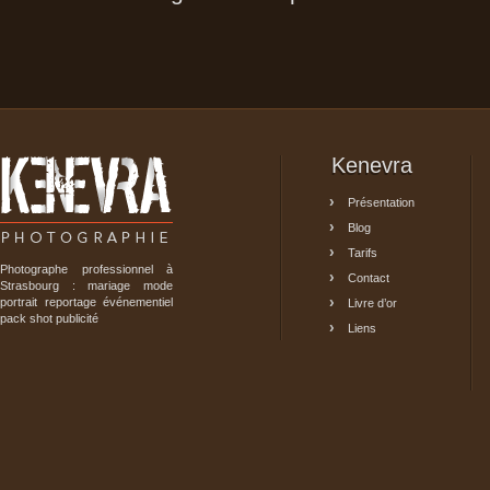
Kenevra
Présentation
Blog
Tarifs
Photographe professionnel à
Contact
Strasbourg : mariage mode
portrait reportage événementiel
Livre d’or
pack shot publicité
Liens